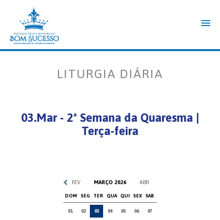
LITURGIA DIÁRIA
03.Mar - 2ª Semana da Quaresma |
Terça-feira
FEV
MARÇO 2026
ABR
DOM
SEG
TER
QUA
QUI
SEX
SAB
01
02
03
04
05
06
07