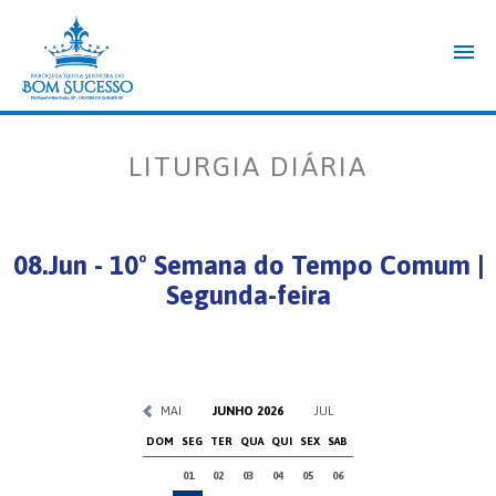
LITURGIA DIÁRIA
08.Jun - 10º Semana do Tempo Comum |
Segunda-feira
MAI
JUNHO 2026
JUL
DOM
SEG
TER
QUA
QUI
SEX
SAB
01
02
03
04
05
06