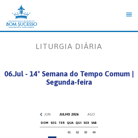
LITURGIA DIÁRIA
06.Jul - 14º Semana do Tempo Comum |
Segunda-feira
JUN
JULHO 2026
AGO
DOM
SEG
TER
QUA
QUI
SEX
SAB
01
02
03
04