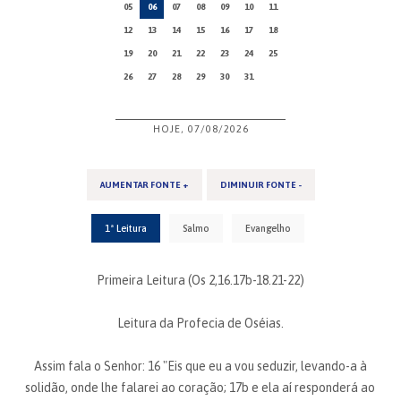
05
06
07
08
09
10
11
12
13
14
15
16
17
18
19
20
21
22
23
24
25
26
27
28
29
30
31
HOJE, 07/08/2026
AUMENTAR FONTE +
DIMINUIR FONTE -
1ª Leitura
Salmo
Evangelho
Primeira Leitura (Os 2,16.17b-18.21-22)
Leitura da Profecia de Oséias.
Assim fala o Senhor: 16 "Eis que eu a vou seduzir, levando-a à
solidão, onde lhe falarei ao coração; 17b e ela aí responderá ao