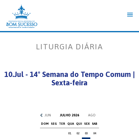
LITURGIA DIÁRIA
10.Jul - 14º Semana do Tempo Comum |
Sexta-feira
JUN
JULHO 2026
AGO
DOM
SEG
TER
QUA
QUI
SEX
SAB
01
02
03
04