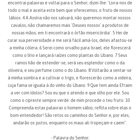
encontrai palavras e voltai para o Senhor; dizei-lhe: 'Livra-nos de
todo o mal e aceita este bem que oferecemos; o fruto de nossos
lábios. 4 A Assíria não nos salvará; não queremos montar nossos
cavalos, não chamaremos mais 'Deuses nossos' a produtos de
nossas mãos; em ti encontrará o órfão misericórdia'. 5 Hei de
curar sua perversidade e me será fácil amá-los, deles afastou-se
a minha cólera. 6 Serei como orvalho para Israel; ele florescerá
como o lírio e lançará raízes como plantas do Líbano. 7 Seus
ramos hão de estender-se; será seu esplendor como o da
oliveira, e seu perfume como o do Líbano. 8 Voltarão a sentar-se
à minha sombra e a cultivar o trigo, e florescerão como a videira,
cuja fama se iguala à do vinho do Líbano. 9 Que tem ainda Efraim
a ver com ídolos? Sou eu que o atendo e que olho por ele. Sou
como o cipreste sempre verde: de mim procede o teu fruto. 10
Compreenda estas palavras o homem sábio, reflita sobre elas o
bom entendedor! São retos os caminhos do Senhor e, por eles,
andarão os justos, enquanto os maus ali tropeçam e caem".
- Palavra do Senhor.