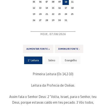
05
06
07
08
09
10
11
12
13
14
15
16
17
18
19
20
21
22
23
24
25
26
27
28
29
30
31
HOJE, 07/08/2026
AUMENTAR FONTE +
DIMINUIR FONTE -
1ª Leitura
Salmo
Evangelho
Primeira Leitura (Os 14,2-10)
Leitura da Profecia de Oséias.
Assim fala o Senhor Deus: 2 "Volta, Israel, para o Senhor, teu
Deus, porque estavas caído em teu pecado. 3 Vós todos,