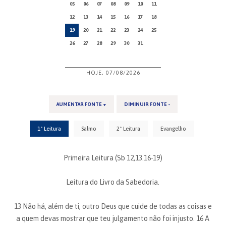
05
06
07
08
09
10
11
12
13
14
15
16
17
18
19
20
21
22
23
24
25
26
27
28
29
30
31
HOJE, 07/08/2026
AUMENTAR FONTE +
DIMINUIR FONTE -
1ª Leitura
Salmo
2ª Leitura
Evangelho
Primeira Leitura (Sb 12,13.16-19)
Leitura do Livro da Sabedoria.
13 Não há, além de ti, outro Deus que cuide de todas as coisas e
a quem devas mostrar que teu julgamento não foi injusto. 16 A