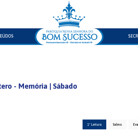
EÚDOS
SECR
tero - Memória | Sábado
1ª Leitura
Salmo
Ev