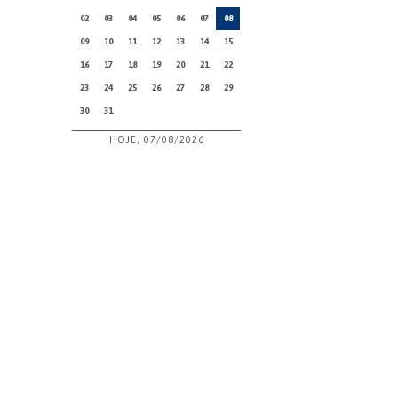
02
03
04
05
06
07
08
09
10
11
12
13
14
15
16
17
18
19
20
21
22
23
24
25
26
27
28
29
30
31
HOJE, 07/08/2026