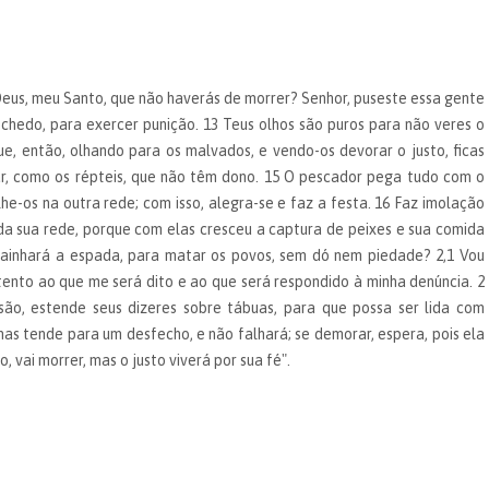
 Deus, meu Santo, que não haverás de morrer? Senhor, puseste essa gente
ochedo, para exercer punição. 13 Teus olhos são puros para não veres o
ue, então, olhando para os malvados, e vendo-os devorar o justo, ficas
r, como os répteis, que não têm dono. 15 O pescador pega tudo com o
he-os na outra rede; com isso, alegra-se e faz a festa. 16 Faz imolação
da sua rede, porque com elas cresceu a captura de peixes e sua comida
ainhará a espada, para matar os povos, sem dó nem piedade? 2,1 Vou
tento ao que me será dito e ao que será respondido à minha denúncia. 2
são, estende seus dizeres sobre tábuas, para que possa ser lida com
 mas tende para um desfecho, e não falhará; se demorar, espera, pois ela
, vai morrer, mas o justo viverá por sua fé".