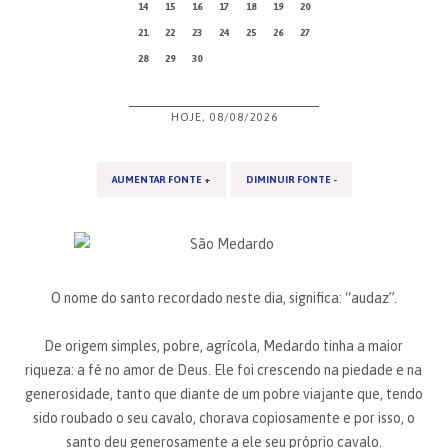
14
15
16
17
18
19
20
21
22
23
24
25
26
27
28
29
30
HOJE, 08/08/2026
AUMENTAR FONTE +
DIMINUIR FONTE -
O nome do santo recordado neste dia, significa: “audaz”.
De origem simples, pobre, agrícola, Medardo tinha a maior
riqueza: a fé no amor de Deus. Ele foi crescendo na piedade e na
generosidade, tanto que diante de um pobre viajante que, tendo
sido roubado o seu cavalo, chorava copiosamente e por isso, o
santo deu generosamente a ele seu próprio cavalo.