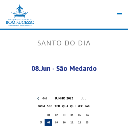
SANTO DO DIA
08.Jun - São Medardo
MAI
JUNHO 2026
JUL
DOM
SEG
TER
QUA
QUI
SEX
SAB
01
02
03
04
05
06
07
08
09
10
11
12
13