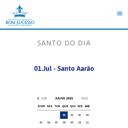
SANTO DO DIA
01.Jul - Santo Aarão
JUN
JULHO 2026
AGO
DOM
SEG
TER
QUA
QUI
SEX
SAB
01
02
03
04
05
06
07
08
09
10
11