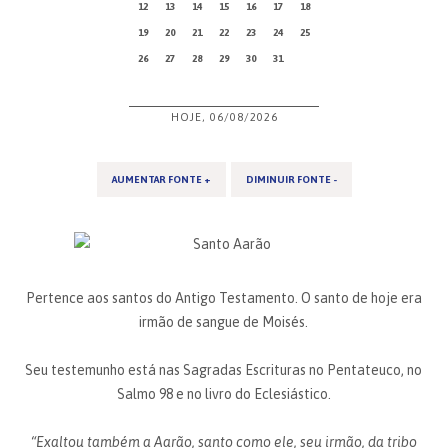
12
13
14
15
16
17
18
19
20
21
22
23
24
25
26
27
28
29
30
31
HOJE, 06/08/2026
AUMENTAR FONTE +
DIMINUIR FONTE -
Pertence aos santos do Antigo Testamento. O santo de hoje era
irmão de sangue de Moisés.
Seu testemunho está nas Sagradas Escrituras no Pentateuco, no
Salmo 98 e no livro do Eclesiástico.
“Exaltou também a Aarão, santo como ele, seu irmão, da tribo