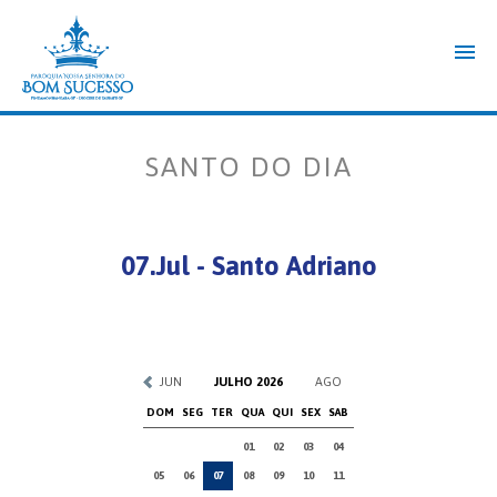
SANTO DO DIA
07.Jul - Santo Adriano
JUN
JULHO 2026
AGO
DOM
SEG
TER
QUA
QUI
SEX
SAB
01
02
03
04
05
06
07
08
09
10
11