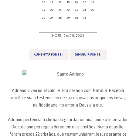
12
13
14
15
16
17
18
19
20
21
22
23
24
25
26
27
28
29
30
31
HOJE, 06/08/2026
AUMENTAR FONTE +
DIMINUIR FONTE -
Adriano viveu no século IV. Era casado com Natália. Recebia
oração e via o testemunho de sua esposa nas pequenas coisas,
na fidelidade, no amor a Deus e a ele.
Adriano pertencia à chefia da guarda romana, onde o Imperador
Diocleciano perseguia duramente os cristãos. Numa ocasião,
foram presos 22 cristãos, que testemunharam Jesus perante os