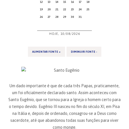
12
13
14
15
16
17
18
19
20
21
22
23
24
25
26
27
28
29
30
31
HOJE, 10/08/2026
AUMENTAR FONTE +
DIMINUIR FONTE -
Um dado importante é que de cada três Papas, praticamente,
um foi oficialmente declarado santo. Assim aconteceu com
Santo Eugênio, que se tornou para a Igreja o homem certo para
o tempo devido. Eugênio III nasceu no fim do século XI, em Pisa
na Itália e, depois de ordenado, consagrou-se a Deus como
sacerdote, até que abandonou todas suas funções para viver
como monge.