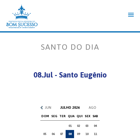
SANTO DO DIA
08.Jul - Santo Eugênio
JUN
JULHO 2026
AGO
DOM
SEG
TER
QUA
QUI
SEX
SAB
01
02
03
04
05
06
07
08
09
10
11