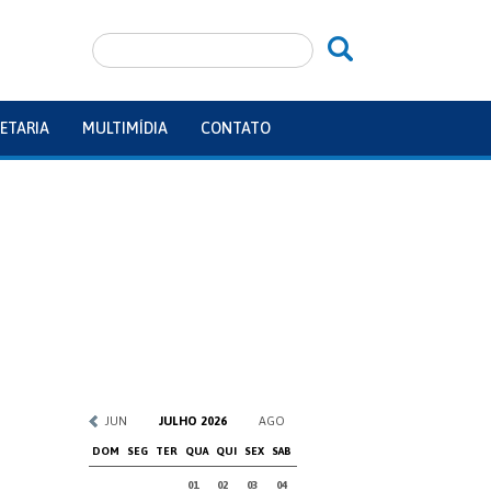
ETARIA
MULTIMÍDIA
CONTATO
JUN
JULHO 2026
AGO
DOM
SEG
TER
QUA
QUI
SEX
SAB
01
02
03
04