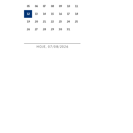
05
06
07
08
09
10
11
12
13
14
15
16
17
18
19
20
21
22
23
24
25
26
27
28
29
30
31
HOJE, 07/08/2026