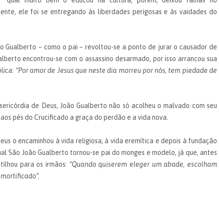
qual muito bem o educou na cultura, porém, deixou falhas no
ilmente, ele foi se entregando às liberdades perigosas e às vaidades do
o Gualberto – como o pai – revoltou-se a ponto de jurar o causador de
alberto encontrou-se com o assassino desarmado, por isso arrancou sua
lica:
“Por amor de Jesus que neste dia morreu por nós, tem piedade de
isericórdia de Deus, João Gualberto não só acolheu o malvado com seu
os pés do Crucificado a graça do perdão e a vida nova.
us o encaminhou à vida religiosa, à vida eremítica e depois à fundação
l São João Gualberto tornou-se pai do monges e modelo, já que, antes
tilhou para os irmãos:
“Quando quiserem eleger um abade, escolham
mortificado”.