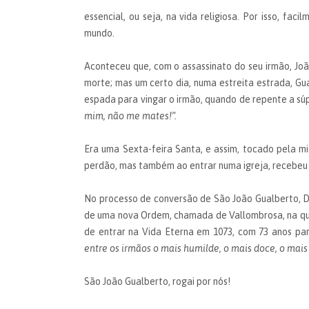
essencial, ou seja, na vida religiosa. Por isso, fac
mundo.
Aconteceu que, com o assassinato do seu irmão, Joã
morte; mas um certo dia, numa estreita estrada, Gu
espada para vingar o irmão, quando de repente a súp
mim, não me mates!”.
Era uma Sexta-feira Santa, e assim, tocado pela m
perdão, mas também ao entrar numa igreja, recebeu a
No processo de conversão de São João Gualberto, De
de uma nova Ordem, chamada de Vallombrosa, na qua
de entrar na Vida Eterna em 1073, com 73 anos par
entre os irmãos o mais humilde, o mais doce, o mais 
São João Gualberto, rogai por nós!