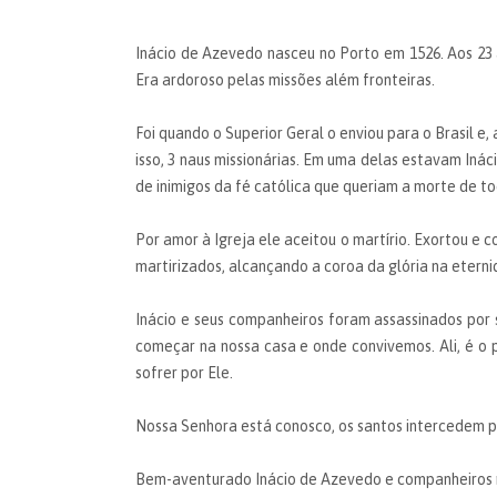
Inácio de Azevedo nasceu no Porto em 1526. Aos 23 
Era ardoroso pelas missões além fronteiras.
Foi quando o Superior Geral o enviou para o Brasil e
isso, 3 naus missionárias. Em uma delas estavam Inác
de inimigos da fé católica que queriam a morte de to
Por amor à Igreja ele aceitou o martírio. Exortou e c
martirizados, alcançando a coroa da glória na eterni
Inácio e seus companheiros foram assassinados por 
começar na nossa casa e onde convivemos. Ali, é o 
sofrer por Ele.
Nossa Senhora está conosco, os santos intercedem po
Bem-aventurado Inácio de Azevedo e companheiros má