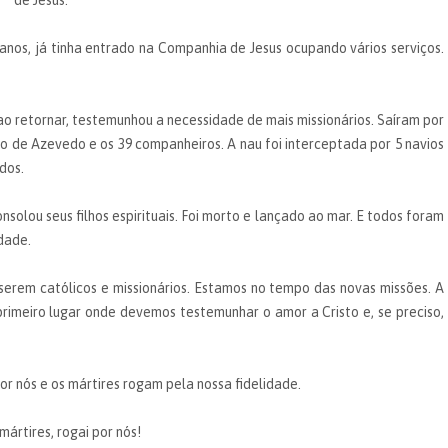
de Jesus.
anos, já tinha entrado na Companhia de Jesus ocupando vários serviços.
, ao retornar, testemunhou a necessidade de mais missionários. Saíram por
io de Azevedo e os 39 companheiros. A nau foi interceptada por 5 navios
dos.
onsolou seus filhos espirituais. Foi morto e lançado ao mar. E todos foram
dade.
serem católicos e missionários. Estamos no tempo das novas missões. A
primeiro lugar onde devemos testemunhar o amor a Cristo e, se preciso,
r nós e os mártires rogam pela nossa fidelidade.
rtires, rogai por nós!