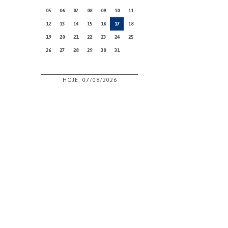
05
06
07
08
09
10
11
12
13
14
15
16
17
18
19
20
21
22
23
24
25
26
27
28
29
30
31
HOJE, 07/08/2026