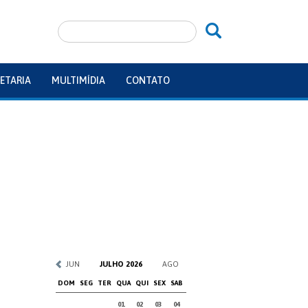
ETARIA
MULTIMÍDIA
CONTATO
JUN
JULHO 2026
AGO
DOM
SEG
TER
QUA
QUI
SEX
SAB
01
02
03
04