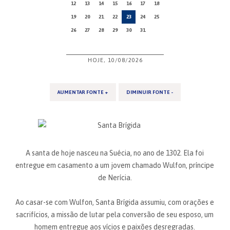
12
13
14
15
16
17
18
19
20
21
22
23
24
25
26
27
28
29
30
31
HOJE, 10/08/2026
AUMENTAR FONTE +
DIMINUIR FONTE -
A santa de hoje nasceu na Suécia, no ano de 1302. Ela foi
entregue em casamento a um jovem chamado Wulfon, príncipe
de Nerícia.
Ao casar-se com Wulfon, Santa Brígida assumiu, com orações e
sacrifícios, a missão de lutar pela conversão de seu esposo, um
homem entregue aos vícios e paixões desregradas.