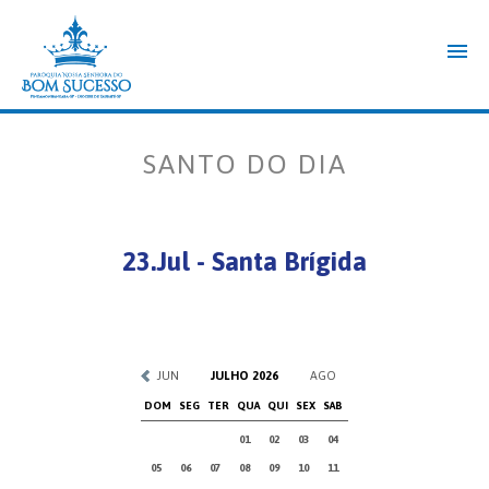
SANTO DO DIA
23.Jul - Santa Brígida
JUN
JULHO 2026
AGO
DOM
SEG
TER
QUA
QUI
SEX
SAB
01
02
03
04
05
06
07
08
09
10
11