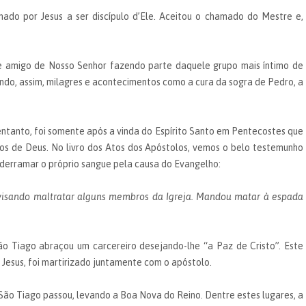
ado por Jesus a ser discípulo d’Ele. Aceitou o chamado do Mestre e,
e amigo de Nosso Senhor fazendo parte daquele grupo mais íntimo de
ndo, assim, milagres e acontecimentos como a cura da sogra de Pedro, a
 entanto, foi somente após a vinda do Espírito Santo em Pentecostes que
s de Deus. No livro dos Atos dos Apóstolos, vemos o belo testemunho
 derramar o próprio sangue pela causa do Evangelho:
visando maltratar alguns membros da Igreja. Mandou matar à espada
ão Tiago abraçou um carcereiro desejando-lhe “a Paz de Cristo”. Este
 Jesus, foi martirizado juntamente com o apóstolo.
 São Tiago passou, levando a Boa Nova do Reino. Dentre estes lugares, a