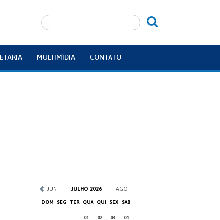
ETARIA
MULTIMÍDIA
CONTATO
JUN
JULHO 2026
AGO
DOM
SEG
TER
QUA
QUI
SEX
SAB
01
02
03
04