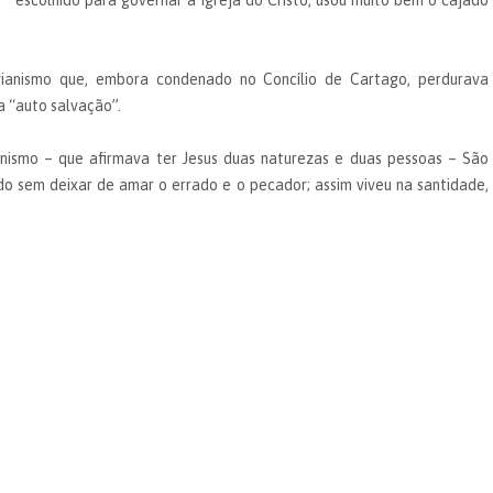
escolhido para governar a Igreja do Cristo, usou muito bem o cajado
gianismo que, embora condenado no Concílio de Cartago, perdurava
a “auto salvação”.
ismo – que afirmava ter Jesus duas naturezas e duas pessoas – São
do sem deixar de amar o errado e o pecador; assim viveu na santidade,