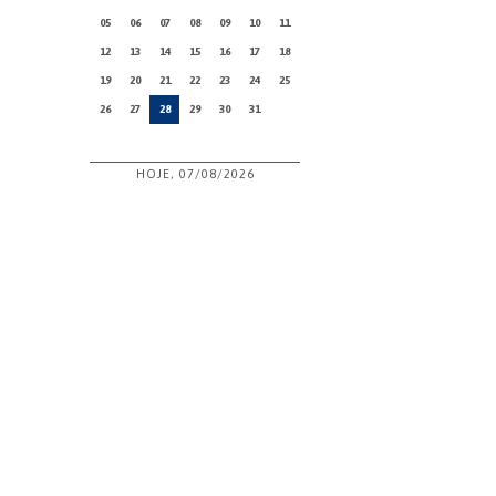
05
06
07
08
09
10
11
12
13
14
15
16
17
18
19
20
21
22
23
24
25
26
27
28
29
30
31
HOJE, 07/08/2026