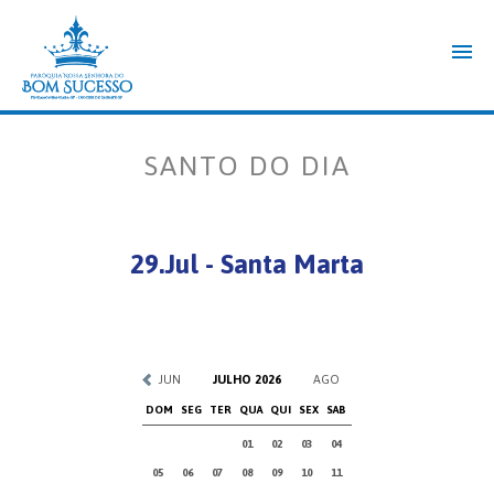
SANTO DO DIA
29.Jul - Santa Marta
JUN
JULHO 2026
AGO
DOM
SEG
TER
QUA
QUI
SEX
SAB
01
02
03
04
05
06
07
08
09
10
11