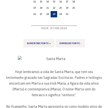
12
13
14
15
16
17
18
19
20
21
22
23
24
25
26
27
28
29
30
31
HOJE, 07/08/2026
AUMENTAR FONTE +
DIMINUIR FONTE -
Hoje lembramos a vida de Santa Marta, que tem seu
testemunho gravado nas Sagradas Escrituras. Padres e teólogos
encontram em Marta e sua irmã Maria, a figura da vida ativa
(Marta) e contemplativa (Maria). O nome Marta vem do
hebraico e significa
“senhora”.
No Evangelho, Santa Marta apresenta-se como modelo ativo de