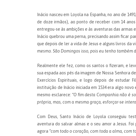
Inácio nasceu em Loyola na Espanha, no ano de 1491,
de doze irmãos), ao ponto de receber com 14 anos 
entregou-se às ambições e às aventuras das armas 
Inácio quebrou uma perna, precisando assim ficar pa
que depois de ler a vida de Jesus e alguns livros da v
mesmo. São Domingos isso, pois eu tenho também de
Realmente ele fez, como os santos o fizeram, e lev
sua espada aos pés da imagem de Nossa Senhora de M
Exercícios Espirituais, e logo depois de estudar 
instituição de Inácio iniciada em 1534 era algo novo
mesmo esclarece:
“O fim desta Companhia não é so
própria, mas, com a mesma graça, esforçar-se inten
Com Deus, Santo Inácio de Loyola conseguiu test
aventura do salvar almas e o seu amor a Jesus. Fo
agora
“com todo o coração, com toda a alma, com t