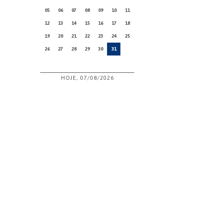
05
06
07
08
09
10
11
12
13
14
15
16
17
18
19
20
21
22
23
24
25
26
27
28
29
30
31
HOJE, 07/08/2026