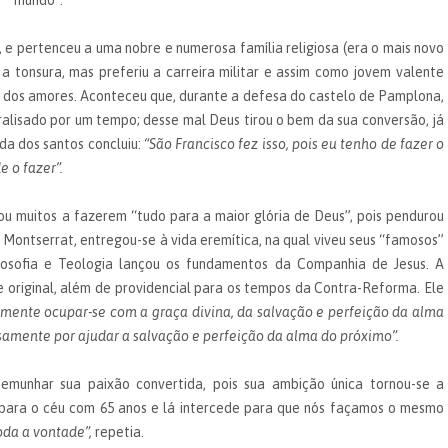
mundo”.
 e pertenceu a uma nobre e numerosa família religiosa (era o mais novo
a tonsura, mas preferiu a carreira militar e assim como jovem valente
e dos amores. Aconteceu que, durante a defesa do castelo de Pamplona,
ralisado por um tempo; desse mal Deus tirou o bem da sua conversão, já
ida dos santos concluiu:
“São Francisco fez isso, pois eu tenho de fazer o
 o fazer”.
ou muitos a fazerem “tudo para a maior glória de Deus”, pois pendurou
ontserrat, entregou-se à vida eremítica, na qual viveu seus “famosos”
Filosofia e Teologia lançou os fundamentos da Companhia de Jesus. A
 e original, além de providencial para os tempos da Contra-Reforma. Ele
mente ocupar-se com a graça divina, da salvação e perfeição da alma
samente por ajudar a salvação e perfeição da alma do próximo”.
emunhar sua paixão convertida, pois sua ambição única tornou-se a
i para o céu com 65 anos e lá intercede para que nós façamos o mesmo
oda a vontade”,
repetia.