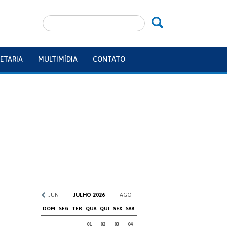
ETARIA
MULTIMÍDIA
CONTATO
JUN
JULHO 2026
AGO
DOM
SEG
TER
QUA
QUI
SEX
SAB
01
02
03
04